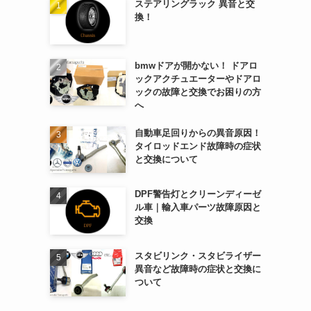
ステアリングラック 異音と交
換！
bmwドアが開かない！ ドアロ
ックアクチュエーターやドアロ
ックの故障と交換でお困りの方
へ
自動車足回りからの異音原因！
タイロッドエンド故障時の症状
と交換について
DPF警告灯とクリーンディーゼ
ル車｜輸入車パーツ故障原因と
交換
スタビリンク・スタビライザー
異音など故障時の症状と交換に
ついて