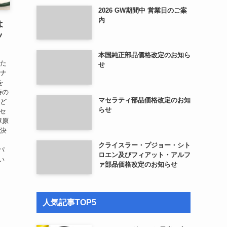
2026 GW期間中 営業日のご案
内
よ
ツ
本国純正部品価格改定のお知ら
いた
せ
ツナ
を
時の
マセラティ部品価格改定のお知
とど
らせ
2セ
障原
解決
じ
クライスラー・プジョー・シト
パ
ロエン及びフィアット・アルフ
い
ァ部品価格改定のお知らせ
人気記事TOP5