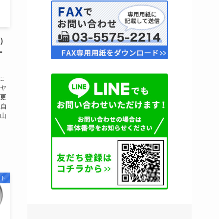
1）
ー
に
リヤ
て更
独自
ト山
スト