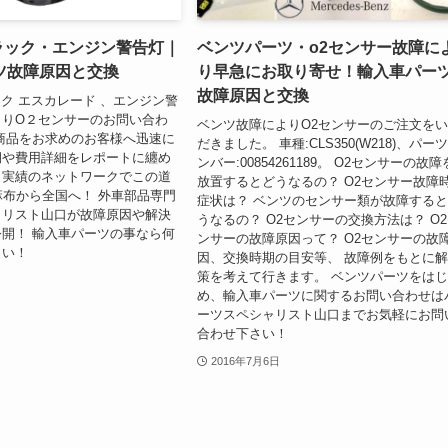
デラック・エンジン警告灯｜
ベンツパーツ・o2センサー故障に
ツ故障原因と交換
り早急にお取り寄せ！輸入車パー
故障原因と交換
ック エスカレード 、エンジン警
よりO２センサーのお問い合わ
ベンツ故障によりO2センサーのご注文を
商品をお求めのお客様へ迅速に
だきました。 車種:CLS350(W218)、パー
期や費用詳細をレポートに纏め
ンバー:00854261189。 O2センサーの故障
と実績のネットワークでこの道
放置するとどうなるの？ O2センサー故障
麻布から全国へ！ 外車部品専門
症状は？ ベンツのセンサー類が故障する
ャリスト山口が故障原因や解決
うなるの？ O2センサーの交換方法は？ O
開！ 輸入車パーツの事なら何
ンサーの故障原因って？ O2センサーの故
さい！
因、交換時期の目安等、 故障例をもとに
策を考えて行きます。 ベンツパーツをは
め、輸入車パーツに関するお問い合わせは
ーツスペシャリスト山口までお気軽にお問
合わせ下さい！
2016年7月6日