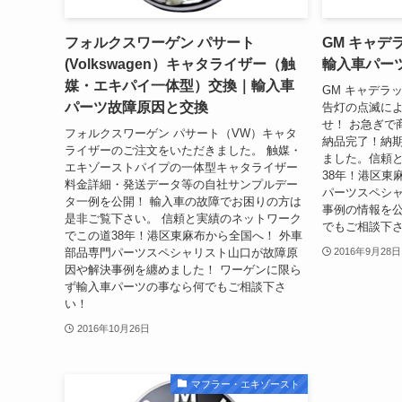
フォルクスワーゲン パサート
GM キャ
(Volkswagen）キャタライザー（触
輸入車パー
媒・エキパイ一体型）交換｜輸入車
GM キャデラ
パーツ故障原因と交換
告灯の点滅に
せ！ お急ぎで
フォルクスワーゲン パサート（VW）キャタ
納品完了！納
ライザーのご注文をいただきました。 触媒・
ました。信頼
エキゾーストパイプの一体型キャタライザー
38年！港区東
料金詳細・発送データ等の自社サンプルデー
パーツスペシ
タ一例を公開！ 輸入車の故障でお困りの方は
事例の情報を公
是非ご覧下さい。 信頼と実績のネットワーク
でもご相談下
でこの道38年！港区東麻布から全国へ！ 外車
部品専門パーツスペシャリスト山口が故障原
2016年9月28日
因や解決事例を纏めました！ ワーゲンに限ら
ず輸入車パーツの事なら何でもご相談下さ
い！
2016年10月26日
マフラー・エキゾースト