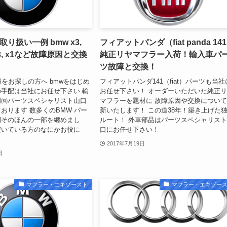
り扱い一例 bmw x3,
フィアットパンダ（fiat panda 14
6, z3, x1など故障原因と交換
純正リヤマフラー入荷！輸入車パ
ツ故障と交換！
報をお探しの方へ bmwをはじめ
フィアットパンダ141（fiat）パーツも当社
手配は当社にお任せ下さい 輸
お任せ下さい！ オーダーいただいた純正
門㈲パーツスペシャリスト山口
マフラーを題材に 故障原因や交換につい
おります 数多くのBMW パー
新いたします！ この道38年！築き上げた
例そのほんの一部を纏めまし
ルート！ 外車部品はパーツスペシャリス
だいている方のなにかお役に
口にお任せ下さい！
2017年7月19日
日
マフラー・エキゾースト
マフラー・エキゾー