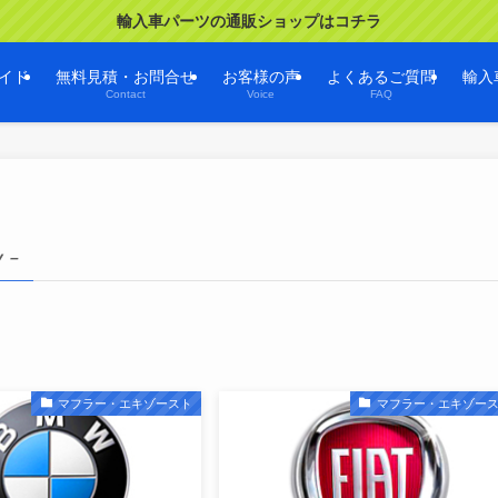
輸入車パーツの通販ショップはコチラ
イド
無料見積・お問合せ
お客様の声
よくあるご質問
輸入
Contact
Voice
FAQ
y –
マフラー・エキゾースト
マフラー・エキゾー