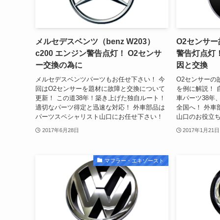
メルセデスベンツ（benz W203）
O2センサー
c200 エンジン警告点灯！ O2センサ
警告灯点灯
ー交換の為に
因と交換
メルセデスベンツパーツもお任せ下さい！ 今
O2センサーの
回はO2センサーを題材に故障と交換について
を例に解説！ 
更新！ この道38年！築き上げた独自ルート！
車パーツ38年
適切なパーツ得定と迅速な対応！ 外車部品は
全国へ！ 外車
パーツスペシャリスト山口にお任せ下さい！
山口のお役立
2017年6月28日
2017年1月21日
マフラー・エキゾースト