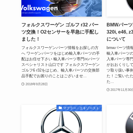
フォルクスワーゲン ゴルフ r32 パー
BMWパーツ取
ツ交換！O2センサーを早急に手配し
320i, e4
ました！
について
フォルクスワーゲンパーツ情報をお探しの方
bmwパーツ情
へ ワーゲンパーツをはじめ輸入車パーツの手
輸入車パーツの
配はお任せ下さい 輸入車パーツ専門㈲パーツ
入車パーツ専
スペシャリスト山口です フォルクスワーゲン
がおおくりして
ゴルフ6 r32をはじめ、輸入車パーツの交換部
ツ取り扱い事
品手配でお困りのことはございませ...
た！ご覧いた
た...
2018年9月28日
2017年11月30
マフラー・エキゾースト