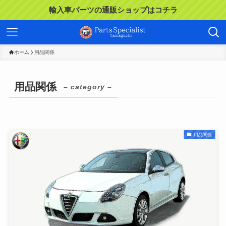
輸入車パーツの通販ショップはコチラ
ホーム
用品関係
用品関係
– category –
用品関係