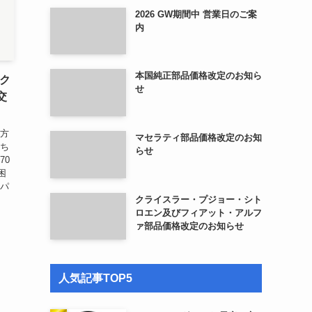
2026 GW期間中 営業日のご案
内
本国純正部品価格改定のお知ら
bク
せ
交
の方
マセラティ部品価格改定のお知
こち
らせ
70
困
車パ
クライスラー・プジョー・シト
ロエン及びフィアット・アルフ
ァ部品価格改定のお知らせ
人気記事TOP5