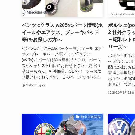
ベンツ cクラス w205のパーツ情報(ホ
ポルシェ(por
イールやエアサス、ブレーキパッド
2 社外ク
等)をお探しの方へ
～昭和レト
リーズ～
ベンツCクラスw205パーツ一覧(ホイール,エア
サス,ブレーキパーツ等) ベンツCクラス
ポルシェ911
(w205) のパーツは輸入車部品のプロ、パーツ
へ ポルシェパ
スペシャリスト山口にお任せ下さい！純正部
配は当社にお任
品はもちろん、社外部品、OEMパーツもお取
登場し半世紀
り扱いしております。 このページではベン...
ポルシェ911
名車の一つとし
2019年3月29日
2019年3月13日
動力伝達関係