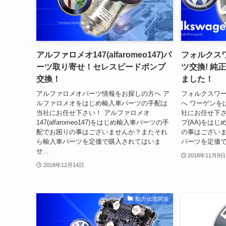
アルファロメオ147(alfaromeo147)パ
フォルクスワ
ーツ取り寄せ！セレスピードポンプ
ツ交換! 純
交換！
ました！
アルファロメオパーツ情報をお探しの方へ ア
フォルクスワー
ルファロメオをはじめ輸入車パーツの手配は
へ ワーゲンを
当社にお任せ下さい！ アルファロメオ
社にお任せ下さ
147(alfaromeo147)をはじめ輸入車パーツの手
プ(AA)をは
配でお困りの事はございませんか？またそれ
の事はござい
ら輸入車パーツを定価で購入されてはいま
パーツを定価で
せ...
2018年11月9日
2018年12月14日
動力伝達関係