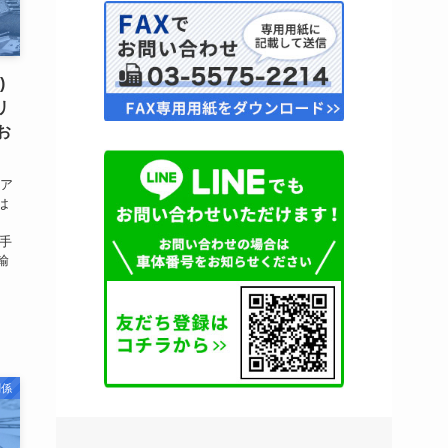
)
リ
お
 ア
は
の手
輸
関係