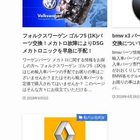
フォルクスワーゲン ゴルフ5 (1K)パ
bmw x3 
ーツ交換！メカトロ故障によりDSG
交換につい
メカトロニックを早急に手配！
bmwパーツ情
輸入車パーツの
ワーゲンパーツ メカトロに関する情報をお探
入車パーツ専
しの方へ フォルクスワーゲン ゴルフ5（1K)を
がおおくりしてお
はじめ輸入車パーツの手配でお困りの事はご
BMW各モデル
ざいませんか？またはそれら輸入車パーツを
お困りの事は
定価で購入されてはいませんか？ このページ
パ...
はそんな方々にお役立ていただける...
2018年4月18日
2018年9月5日
動力伝達関係