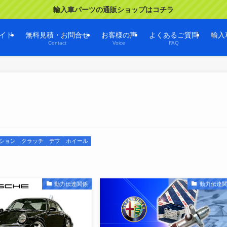
輸入車パーツの通販ショップはコチラ
イド
無料見積・お問合せ
お客様の声
よくあるご質問
輸入
Contact
Voice
FAQ
ション
クラッチ
デフ
ホイール
動力伝達関係
動力伝達