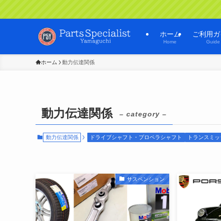
ホーム
ご利用ガ
Home
Guide
ホーム
動力伝達関係
動力伝達関係
– category –
動力伝達関係
ドライブシャフト・プロペラシャフト
トランスミッ
サスペンション