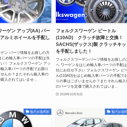
ーゲン アップ(AA) パー
フォルクスワーゲン ビートル
正アルミホイールを手配し
(110AD) クラッチ故障と交換！
SACHS(ザックス)製 クラッチキ
を手配しました！
ゲン パーツ情報をお探しの方
はじめ輸入車パーツの手配は当
フォルクスワーゲンパーツ情報をお探しの
い！ フォルクスワーゲン アッ
へ ワーゲンをはじめ輸入車パーツの手配
じめ輸入車パーツの手配でお困り
社にお任せ下さい フォルクスワーゲン ビ
ませんか？またそれら輸入車の
ル(110AD)をはじめ輸入車パーツの手配で
購入されてはいませ...
りの事はございませんか？またそれら輸入
のパーツを定価で購入されてはいま...
2018年10月31日
動力伝達関係
動力伝達