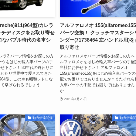
sche)911(964型)カレラ
アルファロメオ 155(alfaromeo155
ラッチディスクをお取り寄せ
パーツ交換！ クラッチマスターシ
ロなバブル時代の名車シ
ンダー(71738464 左ハンドル用)を
取り寄せ
カレラ2 パーツ情報をお探しの方
アルファロメオパーツ情報をお探しの方へ
ーツをはじめ輸入車パーツの手
ルファロメオをはじめ輸入車パーツの手配
せ下さい！ 80年代の終わりに
当社にお任せ下さい！ アルファロメオ
にわたり世界中で愛されてきた
155(alfaromeo155)をはじめ輸入車パーツ
の964型。この車も昭和レトロな
配でお困りではありませんか？またそれら
て挙げられるでしょう...
入車パーツの手配でお困りではありません
か...
2019年1月25日
動力伝達関係
動力伝達