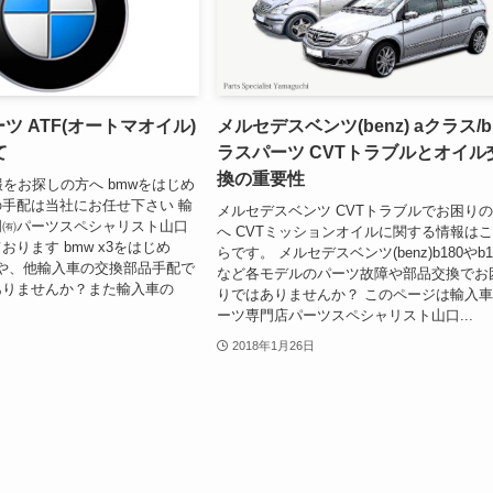
パーツ ATF(オートマオイル)
メルセデスベンツ(benz) aクラス/
て
ラスパーツ CVTトラブルとオイル
換の重要性
報をお探しの方へ bmwをはじめ
手配は当社にお任せ下さい 輸
メルセデスベンツ CVTトラブルでお困り
門㈲パーツスペシャリスト山口
へ CVTミッションオイルに関する情報は
ります bmw x3をはじめ
らです。 メルセデスベンツ(benz)b180やb1
や、他輸入車の交換部品手配で
など各モデルのパーツ故障や部品交換でお
ありませんか？また輸入車の
りではありませんか？ このページは輸入
ーツ専門店パーツスペシャリスト山口...
2018年1月26日