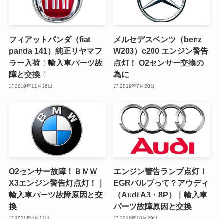
フィアットパンダ（fiat
メルセデスベンツ（benz
panda 141）純正リヤマフ
W203）c200 エンジン警告
ラー入荷！輸入車パーツ故
点灯！ O2センサー交換の
障と交換！
為に
2019年11月26日
2019年7月20日
O2センサー故障！ＢＭＷ
エンジン警告ランプ点灯！
X3エンジン警告灯点灯！｜
EGRバルブって？アウディ
輸入車パーツ故障原因と交
（Audi A3・8P）｜輸入車
換
パーツ故障原因と交換
2021年4月17日
2019年10月29日