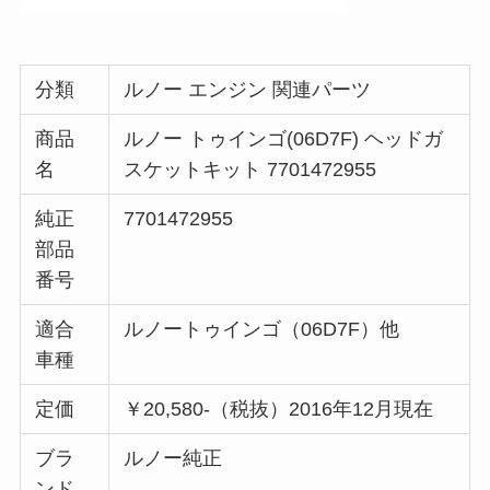
分類
ルノー エンジン 関連パーツ
商品
ルノー トゥインゴ(06D7F) ヘッドガ
名
スケットキット 7701472955
純正
7701472955
部品
番号
適合
ルノートゥインゴ（06D7F）他
車種
定価
￥20,580-（税抜）2016年12月現在
ブラ
ルノー純正
ンド