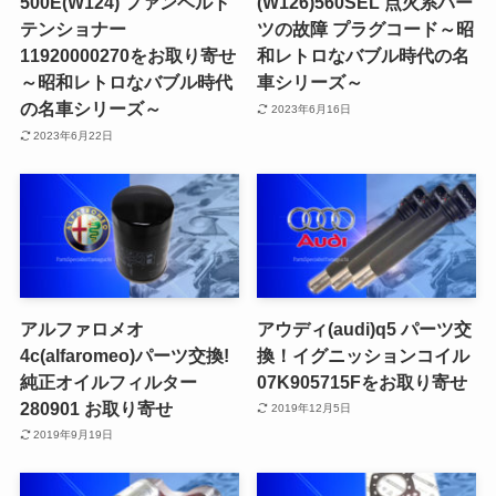
500E(W124) ファンベルト
(W126)560SEL 点火系パー
テンショナー
ツの故障 プラグコード～昭
11920000270をお取り寄せ
和レトロなバブル時代の名
～昭和レトロなバブル時代
車シリーズ～
の名車シリーズ～
2023年6月16日
2023年6月22日
アルファロメオ
アウディ(audi)q5 パーツ交
4c(alfaromeo)パーツ交換!
換！イグニッションコイル
純正オイルフィルター
07K905715Fをお取り寄せ
280901 お取り寄せ
2019年12月5日
2019年9月19日