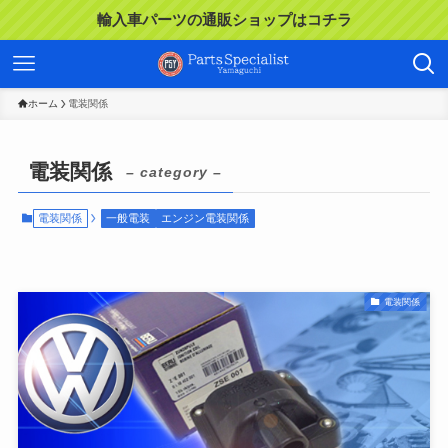
輸入車パーツの通販ショップはコチラ
ホーム
電装関係
電装関係
– category –
電装関係
一般電装
エンジン電装関係
電装関係