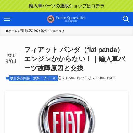
輸入車パーツの通販ショップはコチラ
ホーム
吸排気系関係
燃料・フェール
フィアット パンダ（fiat panda）
2019
エンジンかからない！｜輸入車パ
9/04
ーツ故障原因と交換
2016年9月23日
2019年9月4日
吸排気系関係
燃料・フェール