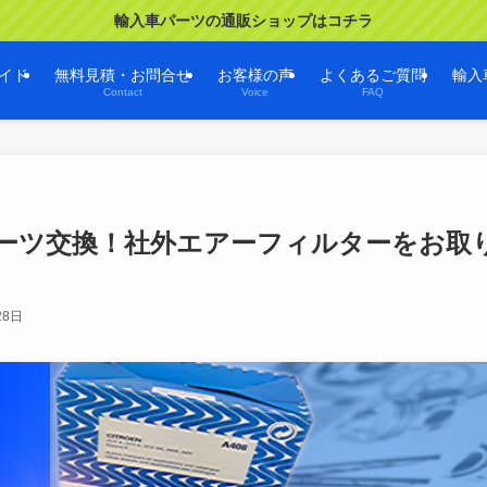
輸入車パーツの通販ショップはコチラ
イド
無料見積・お問合せ
お客様の声
よくあるご質問
輸入
Contact
Voice
FAQ
en)パーツ交換！社外エアーフィルターをお取
28日