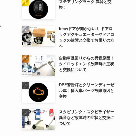
ステアリングラック 異音と交
換！
い
bmwドアが開かない！ ドアロ
ックアクチュエーターやドアロ
ックの故障と交換でお困りの方
へ
自動車足回りからの異音原因！
タイロッドエンド故障時の症状
と交換について
DPF警告灯とクリーンディーゼ
ル車｜輸入車パーツ故障原因と
交換
スタビリンク・スタビライザー
異音など故障時の症状と交換に
ついて