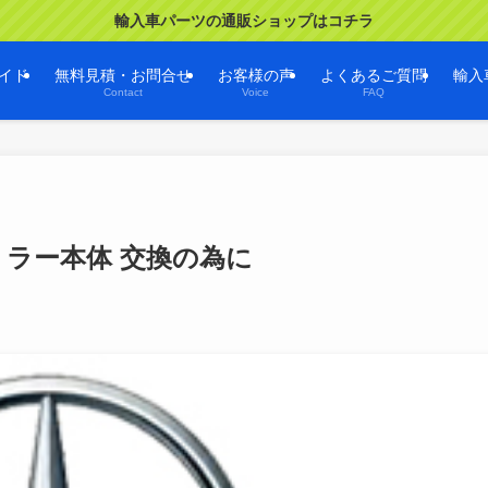
輸入車パーツの通販ショップはコチラ
イド
無料見積・お問合せ
お客様の声
よくあるご質問
輸入
Contact
Voice
FAQ
ミラー本体 交換の為に