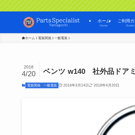
ホーム
ご利用ガ
Home
Guide
ホーム
電装関係
一般電装
2018
ベンツ w140 社外品ドア
4/20
2018年3月14日
2018年4月20日
電装関係
一般電装