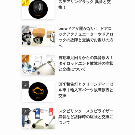
ステアリングラック 異音と交
換！
bmwドアが開かない！ ドアロ
ックアクチュエーターやドアロ
ックの故障と交換でお困りの方
へ
自動車足回りからの異音原因！
タイロッドエンド故障時の症状
と交換について
DPF警告灯とクリーンディーゼ
ル車｜輸入車パーツ故障原因と
交換
スタビリンク・スタビライザー
異音など故障時の症状と交換に
ついて