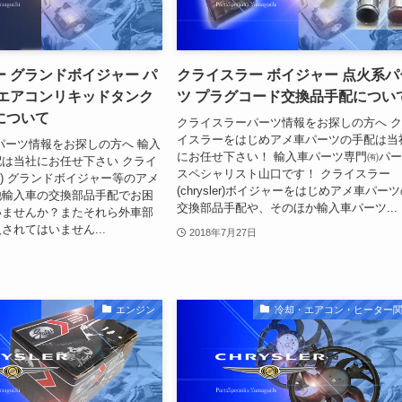
 グランドボイジャー パ
クライスラー ボイジャー 点火系パ
！エアコンリキッドタンク
ツ プラグコード交換品手配につい
について
クライスラーパーツ情報をお探しの方へ 
イスラーをはじめアメ車パーツの手配は当
パーツ情報をお探しの方へ 輸入
にお任せ下さい！ 輸入車パーツ専門㈲パ
は当社にお任せ下さい クライ
スペシャリスト山口です！ クライスラー
ler) グランドボイジャー等のアメ
(chrysler)ボイジャーをはじめアメ車パー
他輸入車の交換部品手配でお困
交換部品手配や、そのほか輸入車パーツ...
いませんか？またそれら外車部
されてはいません...
2018年7月27日
エンジン
冷却・エアコン・ヒーター