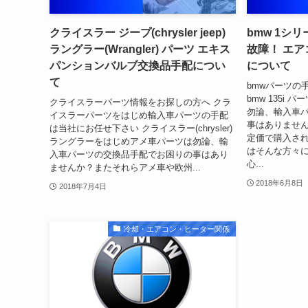
クライスラー ジープ(chrysler jeep)
bmw 1シリ
ラングラー(Wrangler) パーツ エキス
故障！ エ
パンションバルブ交換品手配につい
について
て
bmwパーツの
bmw 135i
クライスラーパーツ情報をお探しの方へ クラ
勿論、輸入車
イスラーパーツをはじめ輸入車パーツの手配
事はありませ
は当社にお任せ下さい クライスラー(chrysler)
定価で購入され
ラングラーをはじめアメ車パーツは勿論、輸
はそんな方々
入車パーツの交換品手配でお困りの事はあり
心...
ませんか？またそれらアメ車や欧州...
2018年6月8日
2018年7月4日
冷却・エアコン・ヒーター関係