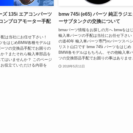
ーズ 135i エアコンパーツ
bmw 745i (e65) パーツ 純正ラジ
アコンブロアモーター手配
ーサブタンクの交換について
bmwパーツ情報をお探しの方へ bmwをは
輸入車パーツの手配は当社にお任せ下さい
手配は当社にお任せ下さい！
の道40年 輸入車パーツ専門㈲パーツスペ
 パーツをはじめBMW各種モデルは
リスト山口です bmw 745i パーツをはじめ
パーツの交換品手配でお困りの
BMW各モデルはもちろん、その他輸入車
んか？またそれら輸入車部品を
ツの交換部品手配でお困りの事はありませ..
てはいませんか？ このページ
にお役立ていただける内容を
2018年5月11日