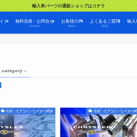
輸入車パーツの通販ショップはコチラ
イド
無料見積・お問合せ
お客様の声
よくあるご質問
輸入
Contact
Voice
FAQ
 category –
冷却・エアコン・ヒーター関係
冷却・エアコン・ヒーター