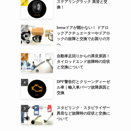
ステアリングラック 異音と交
換！
bmwドアが開かない！ ドアロ
ックアクチュエーターやドアロ
ックの故障と交換でお困りの方
へ
自動車足回りからの異音原因！
タイロッドエンド故障時の症状
と交換について
DPF警告灯とクリーンディーゼ
ル車｜輸入車パーツ故障原因と
交換
スタビリンク・スタビライザー
異音など故障時の症状と交換に
ついて