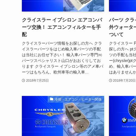
クライスラー イプシロン エアコンパ
パーツ クラ
ーツ交換！ エアコンフィルターを手
外ウォータ
配
ついて
クライスラーパーツ情報をお探しの方へ クラ
クライスラー 
イスラーパーツをはじめ輸入車パーツの手配
探しの方へ p
は当社にお任せ下さい！ 輸入車パーツ専門㈲
ツの手配も当社
パーツスペシャリスト山口がおおくりしてお
ー(chrysle
ります クライスラー イプシロン等のアメ車パ
め、輸入車パ
ーツはもちろん、欧州車等の輸入車...
はありませんか
2018年7月25日
2018年7月20日
冷却・エアコン・ヒーター関係