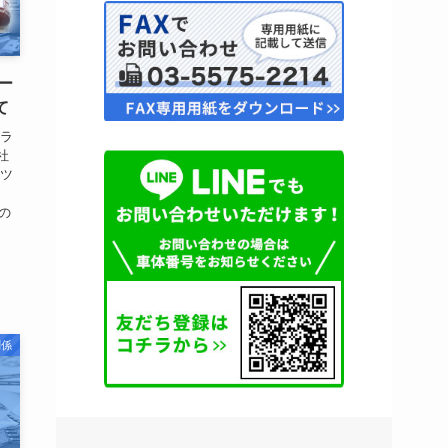
ー
て
クラ
社
ーツ
ツの
関係