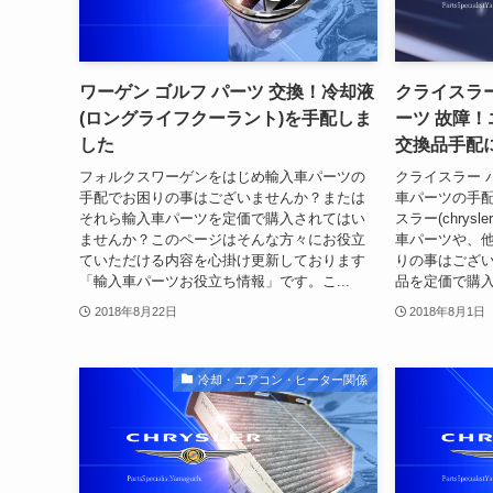
ワーゲン ゴルフ パーツ 交換！冷却液
クライスラー
(ロングライフクーラント)を手配しま
ーツ 故障
した
交換品手配
フォルクスワーゲンをはじめ輸入車パーツの
クライスラー 
手配でお困りの事はございませんか？または
車パーツの手配
それら輸入車パーツを定価で購入されてはい
スラー(chrys
ませんか？このページはそんな方々にお役立
車パーツや、
ていただける内容を心掛け更新しております
りの事はござ
「輸入車パーツお役立ち情報」です。こ...
品を定価で購入
2018年8月22日
2018年8月1日
冷却・エアコン・ヒーター関係