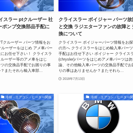
イスラー ptクルーザー 社
クライスラー ボイジャー パーツ故
ーポンプ交換部品手配に
と交換 ラジエターファンの故障と 
換について
PTクルーザー パーツ情報をお
クライスラー ボイジャーパーツ情報をお
tクルーザーをはじめ アメ車パー
の方へ クライスラーをはじめ輸入車パー
にお任せ下さい！ クライスラ
手配はお任せ下さい ボイジャー クライス
r)ptクルーザー等のアメ車をはじ
(chrysler)パーツをはじめアメ車パーツは勿
ーツの交換品手配でお困りの事
論、その他輸入車パーツの交換品手配でお
？またそれら輸入車部...
りの事はありませんか？またそれら...
2018年7月13日
冷却・エアコン・ヒーター関係
冷却・エアコン・ヒーター