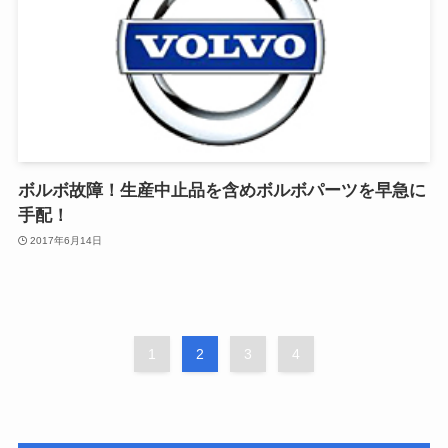
ボルボ故障！生産中止品を含めボルボパーツを早急に
手配！
2017年6月14日
1
2
3
4