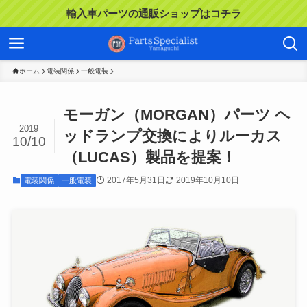
輸入車パーツの通販ショップはコチラ
ホーム
電装関係
一般電装
モーガン（MORGAN）パーツ ヘ
2019
ッドランプ交換によりルーカス
10/10
（LUCAS）製品を提案！
2017年5月31日
2019年10月10日
電装関係
一般電装