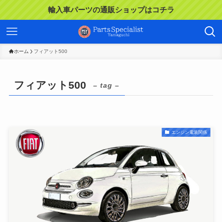
輸入車パーツの通販ショップはコチラ
ホーム
フィアット500
フィアット500
– tag –
エンジン電装関係