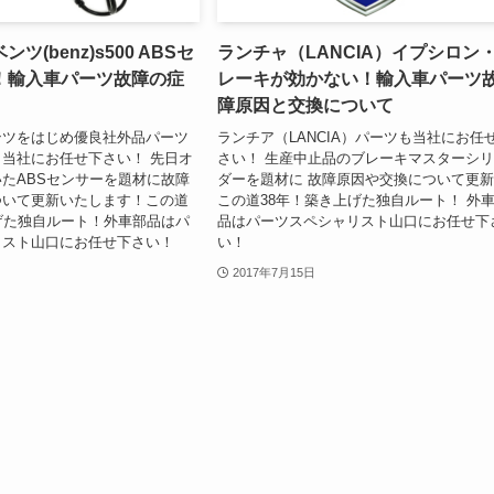
ツ(benz)s500 ABSセ
ランチャ（LANCIA）イプシロン
！輸入車パーツ故障の症
レーキが効かない！輸入車パーツ
障原因と交換について
ンツをはじめ優良社外品パーツ
ランチア（LANCIA）パーツも当社にお任
当社にお任せ下さい！ 先日オ
さい！ 生産中止品のブレーキマスターシ
たABSセンサーを題材に故障
ダーを題材に 故障原因や交換について更
ついて更新いたします！この道
この道38年！築き上げた独自ルート！ 外
げた独自ルート！外車部品はパ
品はパーツスペシャリスト山口にお任せ下
リスト山口にお任せ下さい！
い！
2017年7月15日