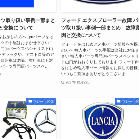
パーツ取り扱い事例一部まと
フォード エクスプローラー故障 パ
因と交換について
ツ取り扱い事例一部まとめ 故障
因と交換について
をお探しの方へ gmパーツをは
ーツの手配はおまかせ下さい！
フォードをはじめアメ車パーツ情報をお探
専門㈲パーツスペシャリスト山
の方へ 輸入車パーツの手配は当社にお任
キャデラックや、アストロ等のア
さい 輸入車パーツ専門㈲パーツスペシャ
、欧州車は勿論、並行車にも対
ト山口がおおくりしております フォード(for
パーツ専門店パーツスペ...
をはじめ輸入車パーツ情報をお探しの皆様
いつもご覧頂きありがとうございま...
日
2017年12月22日
ブレーキ関係
ブレーキ