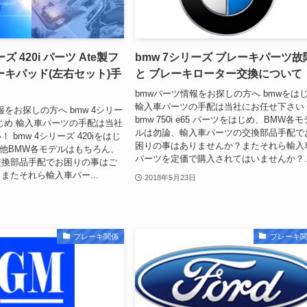
ズ 420i パーツ Ate製フ
bmw 7シリーズ ブレーキパーツ故
キパッド(左右セット)手
と ブレーキローター交換について
bmwパーツ情報をお探しの方へ bmwをは
輸入車パーツの手配は当社にお任せ下さい
報をお探しの方へ bmw 4シリー
bmw 750i e65 パーツをはじめ、BMW各モ
じめ 輸入車パーツの手配は当社
ルは勿論、輸入車パーツの交換部品手配で
 bmw 4シリーズ 420iをはじ
困りの事はありませんか？またそれら輸入
f36、他BMW各モデルはもちろん、
パーツを定価で購入されてはいませんか？..
交換部品手配でお困りの事はご
またそれら輸入車パー...
2018年5月23日
ブレーキ関係
ブレーキ