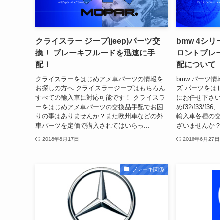
クライスラー ジープ(jeep)パーツ交
bmw 4シリー
換！ ブレーキフルードを迅速に手
ロントブレー
配！
配について
クライスラーをはじめアメ車パーツの情報を
bmw パーツ情
お探しの方へ クライスラージープはもちろん
ズ パーツをは
すべての輸入車に対応可能です！ クライスラ
にお任せ下さい！
ーをはじめアメ車パーツの交換品手配でお困
めf32/f33/
りの事はありませんか？また欧州車などの外
輸入車各種の
車パーツを定価で購入されてはいらっ...
ざいませんか？
2018年8月17日
2018年6月27日
ブレーキ関係