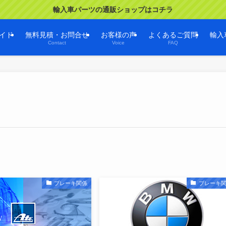
輸入車パーツの通販ショップはコチラ
イド
無料見積・お問合せ
お客様の声
よくあるご質問
輸入
Contact
Voice
FAQ
ブレーキ関係
ブレーキ