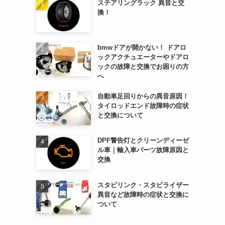
ステアリングラック 異音と交
換！
bmwドアが開かない！ ドアロ
ックアクチュエーターやドアロ
ックの故障と交換でお困りの方
へ
自動車足回りからの異音原因！
タイロッドエンド故障時の症状
と交換について
DPF警告灯とクリーンディーゼ
ル車｜輸入車パーツ故障原因と
交換
スタビリンク・スタビライザー
異音など故障時の症状と交換に
ついて