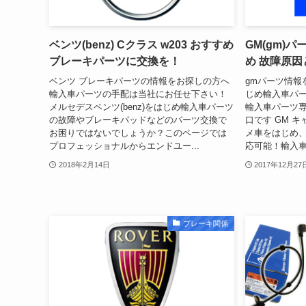
ベンツ(benz) Cクラス w203 おすすめ
GM(gm)
ブレーキパーツに交換を！
め 故障原
ベンツ ブレーキパーツの情報をお探しの方へ
gmパーツ情報
輸入車パーツの手配は当社にお任せ下さい！
じめ輸入車パ
メルセデスベンツ(benz)をはじめ輸入車パーツ
輸入車パーツ
の故障やブレーキパッドなどのパーツ交換で
口です GM 
お困りではないでしょうか？このページでは
メ車をはじめ
プロフェッショナルからエンドユー...
応可能！輸入車
2018年2月14日
2017年12月27
ブレーキ関係