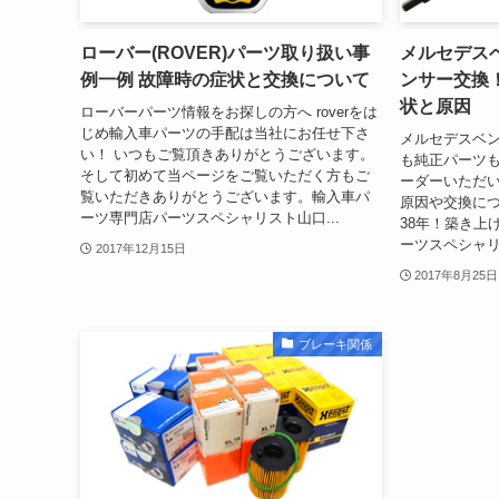
ローバー(ROVER)パーツ取り扱い事
メルセデスベン
例一例 故障時の症状と交換について
ンサー交換
状と原因
ローバーパーツ情報をお探しの方へ roverをは
じめ輸入車パーツの手配は当社にお任せ下さ
メルセデスベ
い！ いつもご覧頂きありがとうございます。
も純正パーツも
そして初めて当ページをご覧いただく方もご
ーダーいただい
覧いただきありがとうございます。輸入車パ
原因や交換に
ーツ専門店パーツスペシャリスト山口...
38年！築き上
ーツスペシャ
2017年12月15日
2017年8月25日
ブレーキ関係