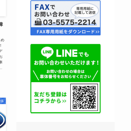
障
じめ
！
デ
お
車
.
関係