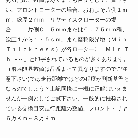
あるため、数値はあくまでも目安としてご覧下さ
い。フロントローターの場合、おおよそ片側１ｍ
ｍ、総厚２ｍｍ。リヤディスクローターの場
合 片側０．５ｍｍまたは０．７５ｍｍ程、
総圧１から１・５ｃｍ。また磨耗限界地（Ｍｉｎ
Ｔｈｉｃｋｎｅｓｓ）が各ローターに「Ｍｉｎ Ｔ
ｈ ～～」と印字されているものが多くあります。
（磨耗限界数値は品番よって異なりますのでご注
意下さい)では走行距離ではどの程度が判断基準と
なるのでしょう？上記同様に一概に正解はいえま
せんが一例としてご覧下さい。一般的に推奨され
ている交換目安走行距離の数値。フロント・リヤ
６万Ｋｍ～８万Ｋｍ