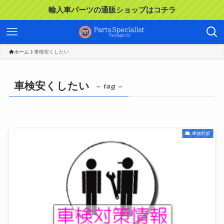
輸入車パーツの通販ショップはコチラ
ホーム
車検安くしたい
車検安くしたい
– tag –
車検対策