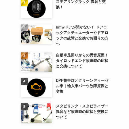
ステアリングラック 異音と交
換！
bmwドアが開かない！ ドアロ
ックアクチュエーターやドアロ
ックの故障と交換でお困りの方
へ
自動車足回りからの異音原因！
タイロッドエンド故障時の症状
と交換について
DPF警告灯とクリーンディーゼ
ル車｜輸入車パーツ故障原因と
交換
スタビリンク・スタビライザー
異音など故障時の症状と交換に
ついて