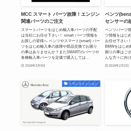
MCC スマート パーツ故障！エンジン
ベンツ(ben
関連パーツのご注文
センサーの
スマートパーツをはじめ輸入車パーツの手配
ベンツパーツ情
は当社にお任せ下さい！ smart パーツ情報を
ツ情報をはじ
お探しの皆様へ ベンツやスマート(smart) パー
お任せ下さい！ 
ツをはじめ輸入車の故障や部品交換でお困り
BMWをはじめ
の事はありませんか？またSMARTのパーツや
困りの事はご
各種輸入車パーツを定価で購入しては...
んな方々に向け
2018年3月9日
2018年2月2日
トランスミッション