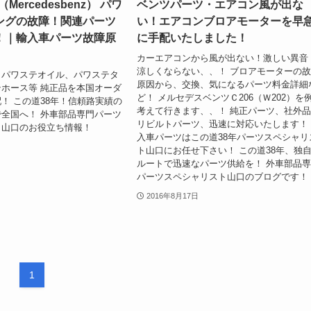
Mercedesbenz） パワ
ベンツパーツ・エアコン風が出な
ングの故障！関連パーツ
い！エアコンブロアモーターを早
！｜輸入車パーツ故障原
に手配いたしました！
カーエアコンから風が出ない！激しい異音
涼しくならない、、！ ブロアモーターの
・パワステオイル、パワステタ
原因から、交換、気になるパーツ料金詳細
ホース等 純正品を本国オーダ
ど！ メルセデスベンツＣ206（Ｗ202）を
！ この道38年！信頼路実績の
考えて行きます、、！ 純正パーツ、社外
全国へ！ 外車部品専門パーツ
リビルトパーツ、迅速に対応いたします！
ト山口のお役立ち情報！
入車パーツはこの道38年パーツスペシャリ
ト山口にお任せ下さい！ この道38年、独
ルートで迅速なパーツ供給を！ 外車部品
パーツスペシャリスト山口のブログです！
2016年8月17日
1