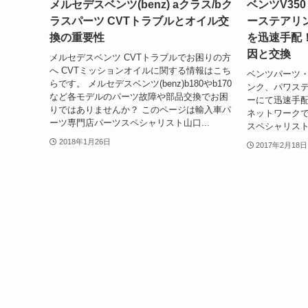
メルセデスベンツ(benz) aクラス/bク
ベンツV350（
ラスパーツ CVTトラブルとオイル交
ーステアリ
換の重要性
を迅速手配
因と交換
メルセデスベンツ CVTトラブルでお困りの方
へ CVTミッションオイルに関する情報はこち
ベンツパーツ
らです。 メルセデスベンツ(benz)b180やb170
ンク、パワステ
など各モデルのパーツ故障や部品交換でお困
ーにて迅速手配
りではありませんか？ このページは輸入車パ
ネットワークで
ーツ専門店パーツスペシャリスト山口...
スペシャリス
2018年1月26日
2017年2月18日