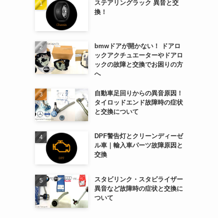
ステアリングラック 異音と交
換！
bmwドアが開かない！ ドアロ
ックアクチュエーターやドアロ
ックの故障と交換でお困りの方
へ
自動車足回りからの異音原因！
タイロッドエンド故障時の症状
と交換について
DPF警告灯とクリーンディーゼ
ル車｜輸入車パーツ故障原因と
交換
スタビリンク・スタビライザー
異音など故障時の症状と交換に
ついて