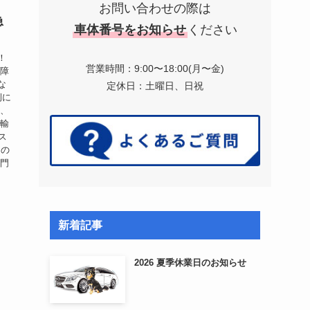
お問い合わせの際は
急
車体番号をお知らせ
ください
！
営業時間：9:00〜18:00(月〜金)
故障
な
定休日：土曜日、日祝
例に
品、
 輸
ス
自の
専門
新着記事
2026 夏季休業日のお知らせ