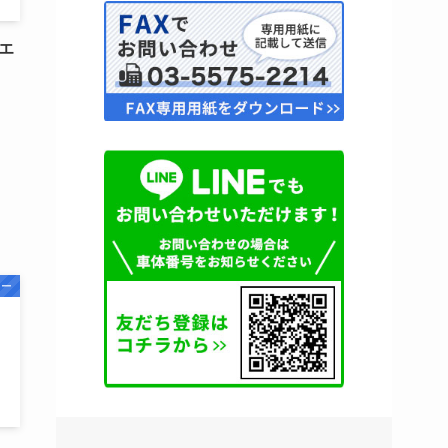
製エ
ター