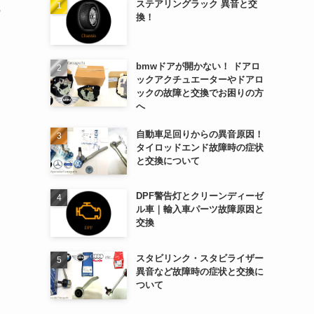
ステアリングラック 異音と交
の
換！
bmwドアが開かない！ ドアロ
ックアクチュエーターやドアロ
ックの故障と交換でお困りの方
へ
自動車足回りからの異音原因！
タイロッドエンド故障時の症状
と交換について
DPF警告灯とクリーンディーゼ
ル車｜輸入車パーツ故障原因と
交換
スタビリンク・スタビライザー
異音など故障時の症状と交換に
ついて