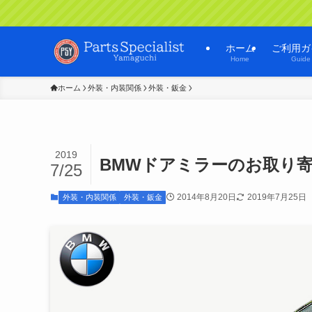
ホーム
ご利用ガ
Home
Guide
ホーム
外装・内装関係
外装・鈑金
2019
BMWドアミラーのお取り
7/25
2014年8月20日
2019年7月25日
外装・内装関係
外装・鈑金