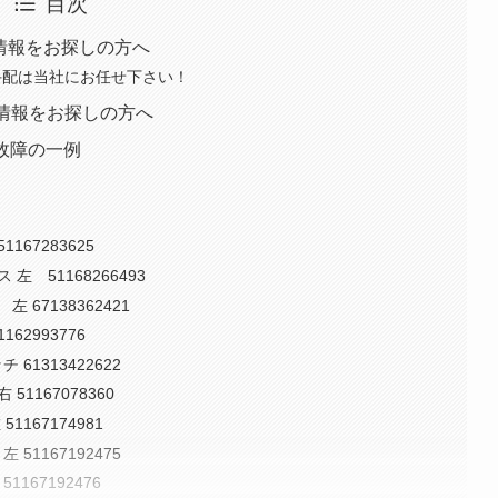
目次
ーツ情報をお探しの方へ
手配は当社にお任せ下さい！
情報をお探しの方へ
ラー故障の一例
1167283625
 左 51168266493
左 67138362421
162993776
 61313422622
 51167078360
1167174981
 51167192475
1167192476