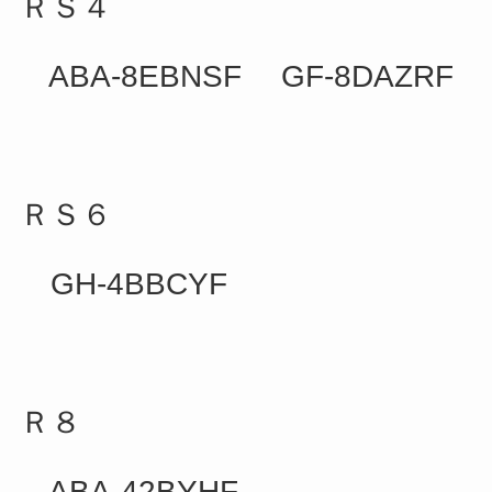
ＲＳ４
ABA-8EBNSF GF-8DAZRF
ＲＳ６
GH-4BBCYF
Ｒ８
ABA-42BYHF