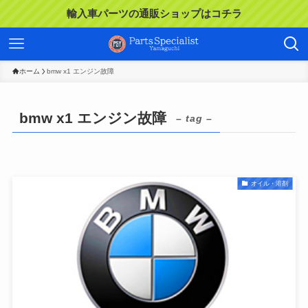
輸入車パーツの通販ショップはコチラ
ホーム
bmw x1 エンジン故障
bmw x1 エンジン故障
– tag –
オイル・溶剤