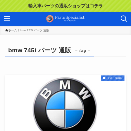
輸入車パーツの通販ショップはコチラ
ホーム
bmw 745i パーツ 通販
bmw 745i パーツ 通販
– tag –
冷却・水廻り