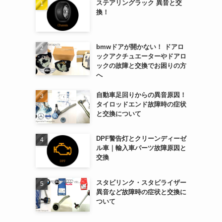
ステアリングラック 異音と交
換！
bmwドアが開かない！ ドアロ
ックアクチュエーターやドアロ
ックの故障と交換でお困りの方
へ
自動車足回りからの異音原因！
タイロッドエンド故障時の症状
と交換について
DPF警告灯とクリーンディーゼ
ル車｜輸入車パーツ故障原因と
交換
スタビリンク・スタビライザー
異音など故障時の症状と交換に
ついて