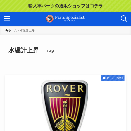
輸入車パーツの通販ショップはコチラ
ホーム
水温計上昇
水温計上昇
– tag –
オイル・溶剤