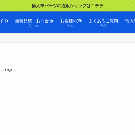
輸入車パーツの通販ショップはコチラ
イド
無料見積・お問合せ
お客様の声
よくあるご質問
輸入
Contact
Voice
FAQ
– tag –