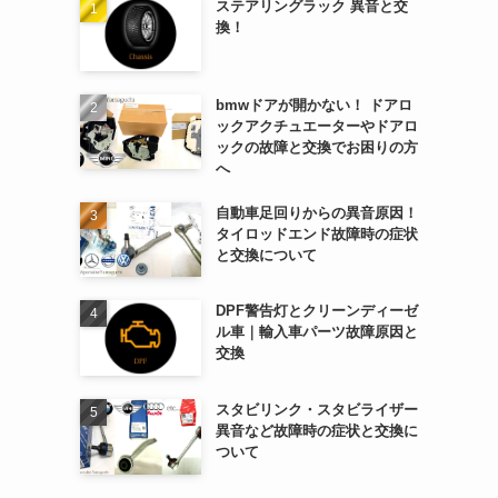
ステアリングラック 異音と交
換！
bmwドアが開かない！ ドアロ
ックアクチュエーターやドアロ
ックの故障と交換でお困りの方
へ
自動車足回りからの異音原因！
タイロッドエンド故障時の症状
と交換について
DPF警告灯とクリーンディーゼ
ル車｜輸入車パーツ故障原因と
交換
スタビリンク・スタビライザー
異音など故障時の症状と交換に
ついて