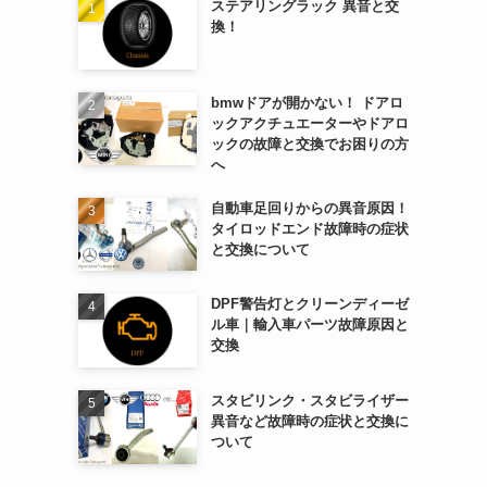
ステアリングラック 異音と交
換！
bmwドアが開かない！ ドアロ
ックアクチュエーターやドアロ
ックの故障と交換でお困りの方
へ
自動車足回りからの異音原因！
タイロッドエンド故障時の症状
と交換について
DPF警告灯とクリーンディーゼ
ル車｜輸入車パーツ故障原因と
交換
スタビリンク・スタビライザー
異音など故障時の症状と交換に
ついて