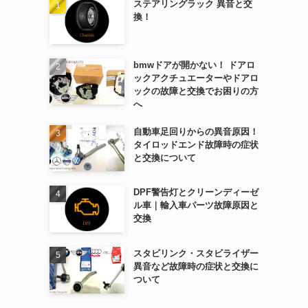
ステアリングラック 異音と交
換！
bmwドアが開かない！ ドアロ
ックアクチュエーターやドアロ
ックの故障と交換でお困りの方
へ
自動車足回りからの異音原因！
タイロッドエンド故障時の症状
と交換について
DPF警告灯とクリーンディーゼ
ル車｜輸入車パーツ故障原因と
交換
スタビリンク・スタビライザー
異音など故障時の症状と交換に
ついて