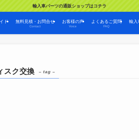
輸入車パーツの通販ショップはコチラ
イド
無料見積・お問合せ
お客様の声
よくあるご質問
輸入
Contact
Voice
FAQ
ディスク交換
– tag –