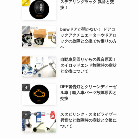
ステアリングラック 異音と交
換！
bmwドアが開かない！ ドアロ
ックアクチュエーターやドアロ
ックの故障と交換でお困りの方
へ
自動車足回りからの異音原因！
タイロッドエンド故障時の症状
と交換について
DPF警告灯とクリーンディーゼ
ル車｜輸入車パーツ故障原因と
交換
スタビリンク・スタビライザー
異音など故障時の症状と交換に
ついて