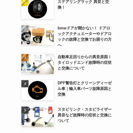
ステアリングラック 異音と交
換！
bmwドアが開かない！ ドアロ
ックアクチュエーターやドアロ
ックの故障と交換でお困りの方
へ
自動車足回りからの異音原因！
タイロッドエンド故障時の症状
と交換について
DPF警告灯とクリーンディーゼ
ル車｜輸入車パーツ故障原因と
交換
スタビリンク・スタビライザー
異音など故障時の症状と交換に
ついて