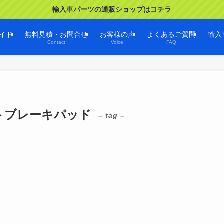
輸入車パーツの通販ショップはコチラ
イド
無料見積・お問合せ
お客様の声
よくあるご質問
輸入
Contact
Voice
FAQ
ストブレーキパッド
– tag –