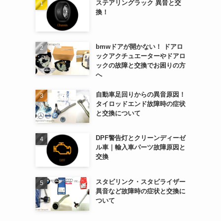
ステアリングラック 異音と交
換！
bmwドアが開かない！ ドアロ
ックアクチュエーターやドアロ
ックの故障と交換でお困りの方
へ
自動車足回りからの異音原因！
タイロッドエンド故障時の症状
と交換について
DPF警告灯とクリーンディーゼ
ル車｜輸入車パーツ故障原因と
交換
スタビリンク・スタビライザー
異音など故障時の症状と交換に
ついて