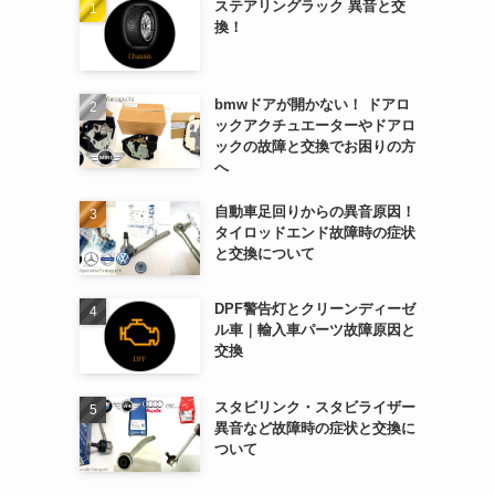
ステアリングラック 異音と交
換！
bmwドアが開かない！ ドアロ
ックアクチュエーターやドアロ
ックの故障と交換でお困りの方
へ
自動車足回りからの異音原因！
タイロッドエンド故障時の症状
と交換について
DPF警告灯とクリーンディーゼ
ル車｜輸入車パーツ故障原因と
交換
スタビリンク・スタビライザー
異音など故障時の症状と交換に
ついて