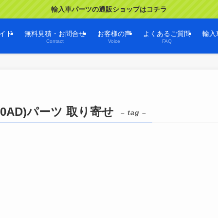
輸入車パーツの通販ショップはコチラ
イド
無料見積・お問合せ
お客様の声
よくあるご質問
輸入
Contact
Voice
FAQ
0AD)パーツ 取り寄せ
– tag –