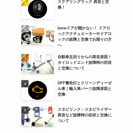
ステアリングラック 異音と交
換！
bmwドアが開かない！ ドアロ
ックアクチュエーターやドアロ
ックの故障と交換でお困りの方
へ
自動車足回りからの異音原因！
タイロッドエンド故障時の症状
と交換について
DPF警告灯とクリーンディーゼ
ル車｜輸入車パーツ故障原因と
交換
スタビリンク・スタビライザー
異音など故障時の症状と交換に
ついて