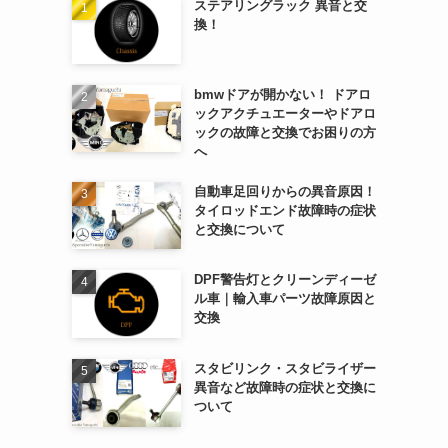
ステアリングラック 異音と交
換！
bmwドアが開かない！ ドアロ
ックアクチュエーターやドアロ
ックの故障と交換でお困りの方
へ
自動車足回りからの異音原因！
タイロッドエンド故障時の症状
と交換について
DPF警告灯とクリーンディーゼ
ル車｜輸入車パーツ故障原因と
交換
スタビリンク・スタビライザー
異音など故障時の症状と交換に
ついて