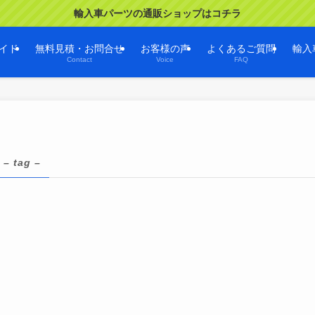
輸入車パーツの通販ショップはコチラ
イド
無料見積・お問合せ
お客様の声
よくあるご質問
輸入
Contact
Voice
FAQ
– tag –