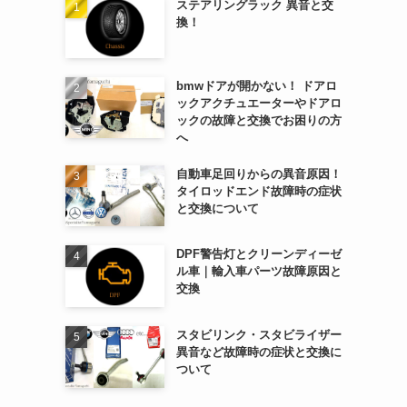
ステアリングラック 異音と交
換！
bmwドアが開かない！ ドアロ
ックアクチュエーターやドアロ
ックの故障と交換でお困りの方
へ
自動車足回りからの異音原因！
タイロッドエンド故障時の症状
と交換について
DPF警告灯とクリーンディーゼ
ル車｜輸入車パーツ故障原因と
交換
スタビリンク・スタビライザー
異音など故障時の症状と交換に
ついて