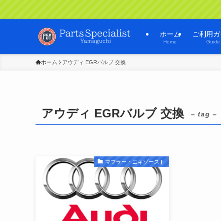
ホーム
ご利用ガ
Home
Guide
ホーム
アウディ EGRバルブ 交換
アウディ EGRバルブ 交換
– tag –
マフラー・エキゾースト