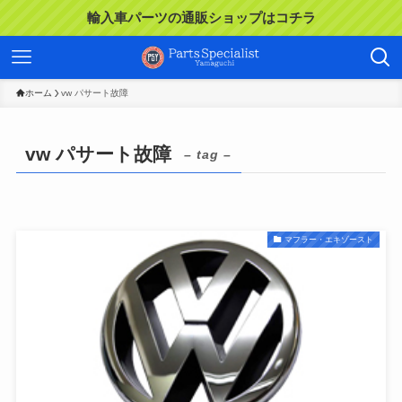
輸入車パーツの通販ショップはコチラ
ホーム
vw パサート故障
vw パサート故障
– tag –
マフラー・エキゾースト