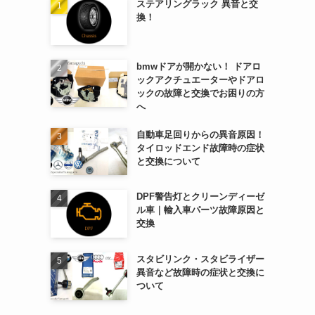
ステアリングラック 異音と交
換！
bmwドアが開かない！ ドアロ
ックアクチュエーターやドアロ
ックの故障と交換でお困りの方
へ
自動車足回りからの異音原因！
タイロッドエンド故障時の症状
と交換について
DPF警告灯とクリーンディーゼ
ル車｜輸入車パーツ故障原因と
交換
スタビリンク・スタビライザー
異音など故障時の症状と交換に
ついて