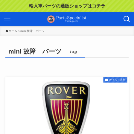
輸入車パーツの通販ショップはコチラ
ホーム
mini 故障 パーツ
mini 故障 パーツ
– tag –
オイル・溶剤