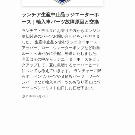
ランチア生産中止品ラジエーターホ
ース｜輸入車パーツ故障原因と交換
ランチア・デルタにお乗りの方からエンジン
冷却関連のパーツお問い合わせをいただきま
した。 生産中止品を含むラジエターホース・
アッパー、ロー、ウォーターポンプなど独自
ルートへ速やかに手配、発送いたしました。
今回はその中からラジエーターホースをピッ
クアップして、夏に急増するオーバーヒート
についても考えていきます。 ランチャーに限
らず、ベンツパーツやＢＭＷパーツ、ワーゲ
ンパーツなど輸入車パーツのお取り寄せはパ
ーツスペシャリスト山口にお任せ下さい。
2016年7月22日