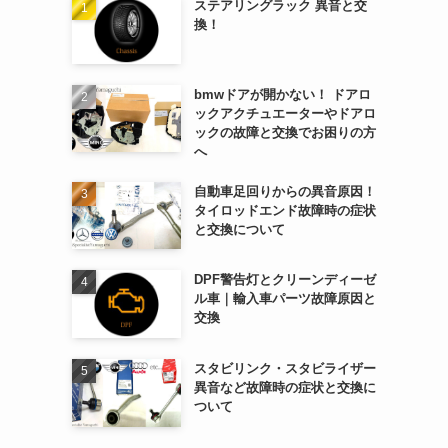
ステアリングラック 異音と交
換！
bmwドアが開かない！ ドアロ
ックアクチュエーターやドアロ
ックの故障と交換でお困りの方
へ
自動車足回りからの異音原因！
タイロッドエンド故障時の症状
と交換について
DPF警告灯とクリーンディーゼ
ル車｜輸入車パーツ故障原因と
交換
スタビリンク・スタビライザー
異音など故障時の症状と交換に
ついて