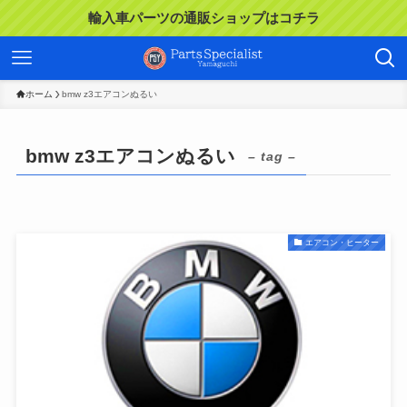
輸入車パーツの通販ショップはコチラ
ホーム
bmw z3エアコンぬるい
bmw z3エアコンぬるい
– tag –
エアコン・ヒーター