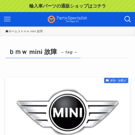
輸入車パーツの通販ショップはコチラ
ホーム
ｂｍｗ mini 故障
ｂｍｗ mini 故障
– tag –
冷却・水廻り