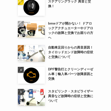
ステアリングラック 異音と交
換！
bmwドアが開かない！ ドアロ
ックアクチュエーターやドアロ
ックの故障と交換でお困りの方
へ
自動車足回りからの異音原因！
タイロッドエンド故障時の症状
と交換について
DPF警告灯とクリーンディーゼ
ル車｜輸入車パーツ故障原因と
交換
スタビリンク・スタビライザー
異音など故障時の症状と交換に
ついて