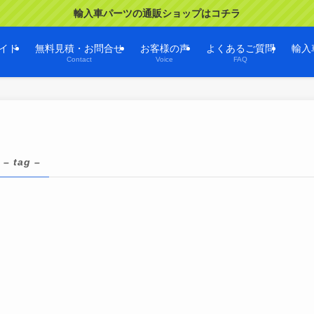
輸入車パーツの通販ショップはコチラ
イド
無料見積・お問合せ
お客様の声
よくあるご質問
輸入
Contact
Voice
FAQ
– tag –