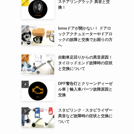
ステアリングラック 異音と交
換！
bmwドアが開かない！ ドアロ
ックアクチュエーターやドアロ
ックの故障と交換でお困りの方
へ
自動車足回りからの異音原因！
タイロッドエンド故障時の症状
と交換について
DPF警告灯とクリーンディーゼ
ル車｜輸入車パーツ故障原因と
交換
スタビリンク・スタビライザー
異音など故障時の症状と交換に
ついて