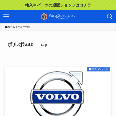
輸入車パーツの通販ショップはコチラ
ホーム
ボルボv40
ボルボv40
– tag –
サスペンション