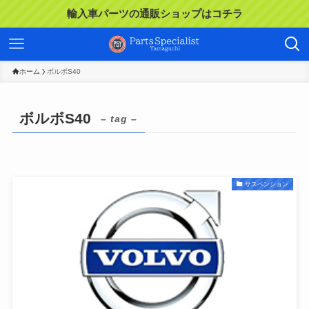
輸入車パーツの通販ショップはコチラ
ホーム
ボルボS40
ボルボS40
– tag –
サスペンション