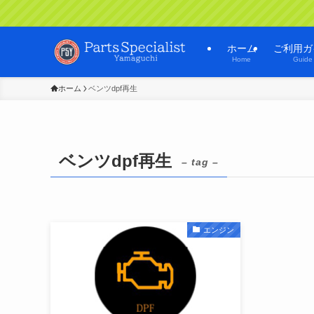
ホーム
ご利用ガ
Home
Guide
ホーム
ベンツdpf再生
ベンツdpf再生
– tag –
エンジン