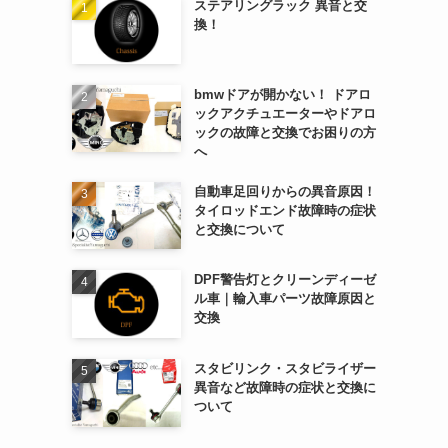
ステアリングラック 異音と交
換！
bmwドアが開かない！ ドアロ
ックアクチュエーターやドアロ
ックの故障と交換でお困りの方
へ
自動車足回りからの異音原因！
タイロッドエンド故障時の症状
と交換について
DPF警告灯とクリーンディーゼ
ル車｜輸入車パーツ故障原因と
交換
スタビリンク・スタビライザー
異音など故障時の症状と交換に
ついて