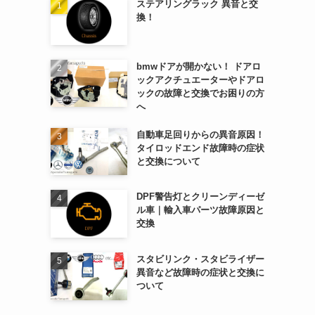
ステアリングラック 異音と交
換！
bmwドアが開かない！ ドアロ
ックアクチュエーターやドアロ
ックの故障と交換でお困りの方
へ
自動車足回りからの異音原因！
タイロッドエンド故障時の症状
と交換について
DPF警告灯とクリーンディーゼ
ル車｜輸入車パーツ故障原因と
交換
スタビリンク・スタビライザー
異音など故障時の症状と交換に
ついて