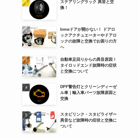
ステアリングラック 異音と交
換！
bmwドアが開かない！ ドアロ
ックアクチュエーターやドアロ
ックの故障と交換でお困りの方
へ
自動車足回りからの異音原因！
タイロッドエンド故障時の症状
と交換について
DPF警告灯とクリーンディーゼ
ル車｜輸入車パーツ故障原因と
交換
スタビリンク・スタビライザー
異音など故障時の症状と交換に
ついて