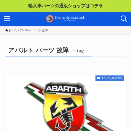
輸入車パーツの通販ショップはコチラ
ホーム
アバルト パーツ 故障
アバルト パーツ 故障
– tag –
エンジン電装関係